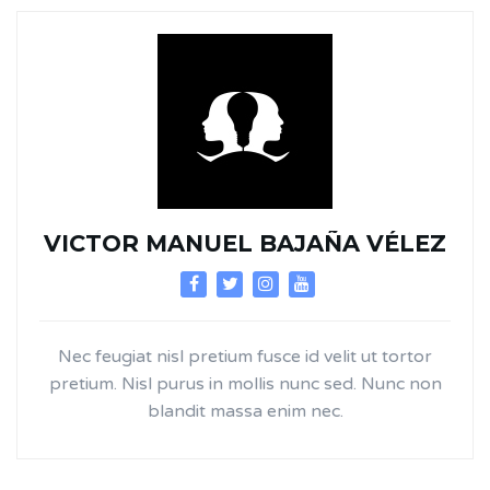
VICTOR MANUEL BAJAÑA VÉLEZ
Nec feugiat nisl pretium fusce id velit ut tortor
pretium. Nisl purus in mollis nunc sed. Nunc non
blandit massa enim nec.