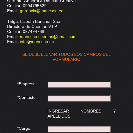
Gerente General & Director Creativo
Celular: 0994795529
Email:
gerencia@mancuso.ec
Tnlga. Lisbeth Banchón Saá
Directora de Cuentas V.I.P
Celular: 097494768
Email:
mancuso.cuentas@gmail.com
Email:
info@mancuso.ec
SE DEBE LLENAR TODOS LOS CAMPOS DEL
FORMULARIO
*Empresa:
*Contacto:
INGRESAR NOMBRES Y
APELLIDOS
*Cargo: