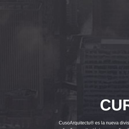
CU
CusoArquitectu® es la nueva divi