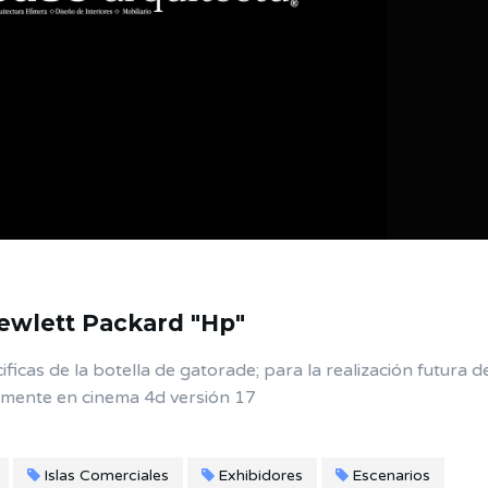
wlett Packard "Hp"
icas de la botella de gatorade; para la realización futura d
tamente en cinema 4d versión 17
Islas Comerciales
Exhibidores
Escenarios