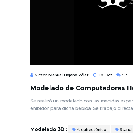
Victor Manuel Bajaña Vélez
18 Oct
57
Modelado de Computadoras He
Se realizó un modelado con las medidas especif
ehibidor para dicha bebida. Se trabajo direc
Modelado 3D :
Arquitectónico
Stand