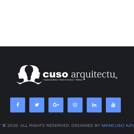
 © 2020. ALL RIGHTS RESERVED. DESIGNED BY
MANCUSO ADV