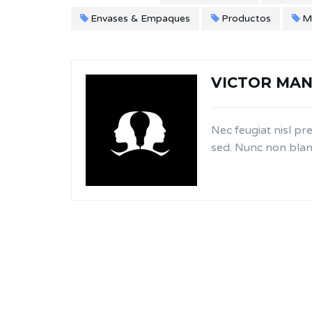
Envases & Empaques
Productos
Mo
VICTOR MAN
Nec feugiat nisl pre
sed. Nunc non blan