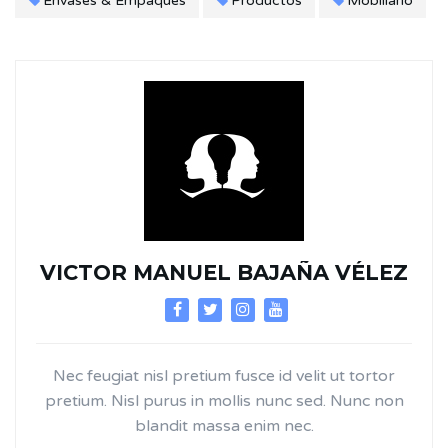
Envases & Empaques
Productos
Mobiliario
VICTOR MANUEL BAJAÑA VÉLEZ
Nec feugiat nisl pretium fusce id velit ut tortor
pretium. Nisl purus in mollis nunc sed. Nunc non
blandit massa enim nec.