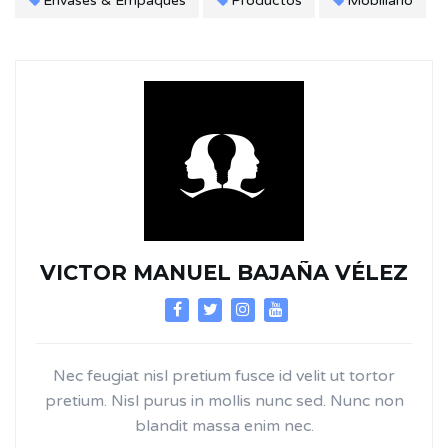
Envases & Empaques
Productos
Mobiliario
VICTOR MANUEL BAJAÑA VÉLEZ
Nec feugiat nisl pretium fusce id velit ut tortor
pretium. Nisl purus in mollis nunc sed. Nunc non
blandit massa enim nec.