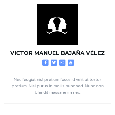
VICTOR MANUEL BAJAÑA VÉLEZ
Nec feugiat nisl pretium fusce id velit ut tortor
pretium. Nisl purus in mollis nunc sed. Nunc non
blandit massa enim nec.