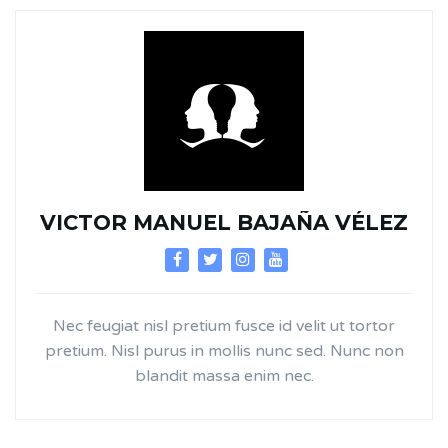
VICTOR MANUEL BAJAÑA VÉLEZ
Nec feugiat nisl pretium fusce id velit ut tortor
pretium. Nisl purus in mollis nunc sed. Nunc non
blandit massa enim nec.