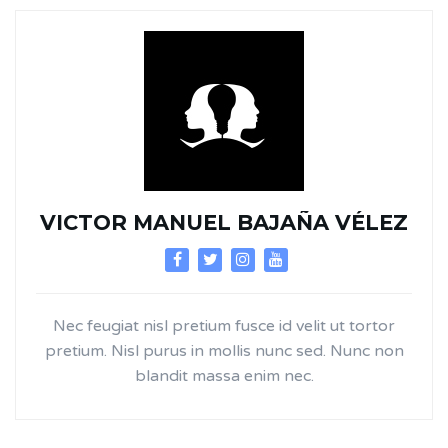
VICTOR MANUEL BAJAÑA VÉLEZ
Nec feugiat nisl pretium fusce id velit ut tortor
pretium. Nisl purus in mollis nunc sed. Nunc non
blandit massa enim nec.