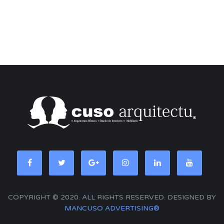
COPYRIGHT © 2020. ALL RIGHTS RESERVED. DESIGNED BY
MANCUSO ADVERTISING®