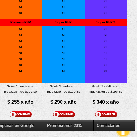
SI
SI
SI
SI
SI
SI
SI
SI
SI
Platinum PHP
Super PHP
Super PHP 2
SI
SI
SI
SI
SI
SI
SI
SI
SI
SI
SI
SI
SI
SI
SI
SI
SI
SI
SI
SI
SI
SI
SI
SI
Gratis
3
créditos de
Gratis
3
créditos de
Gratis
3
créditos de
Indexación de $155,50
Indexación de $190.85
Indexación de $190.85
$ 255 x año
$ 290 x año
$ 340 x año
mpañas en Google
Promociones 2015
Contáctanos