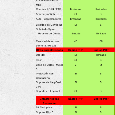
Vìa Telefònica-Vìa
Mail
Cuentas POP3 / FTP
Ilimitadas
Ilimitadas
Acceso via Web
SI
SI
Auto - Contestadores
Ilimitadas
Ilimitadas
Bloqueo de Correo no
SI
SI
Solicitado-Spam
Reenvio de Correo
Ilimitado
Ilimitado
Cantidad de envíos
40
80
por hora. (Relay)
Otras Caracteristicas
Bàsico PHP
Bàsico PHP
Uso del FTP
SI
Ilimitado
Flash
SI
SI
Base de Datos - Mysql
2
2
5
Protección con
SI
SI
Contraseña
Soporte via HelpDesk
SI
SI
24/7
Soporte en Español
SI
SI
Caracteristicas
Bàsico PHP
Bàsico PHP
Avanzadas
99.9% Uptime
SI
SI
Soporta Php 5
SI
SI