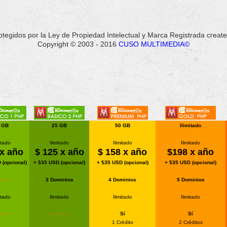
rotegidos por la Ley de Propiedad Intelectual y Marca Registrada c
Copyright © 2003 - 2016
CUSO MULTIMEDIA©
 GB
25 GB
50 GB
Ilimitado
itado
Ilimitado
Ilimitado
Ilimitado
x año
$ 125 x año
$ 158 x año
$198 x año
 (opcional)
+ $35 USD (opcional)
+ $35 USD (opcional)
+ $35 USD (opcional)
--------
3 Dominios
4 Dominios
5 Dominios
itado
Ilimitado
Ilimitado
Ilimitado
--------
-------------
Sí
Sí
1 Crédito
2 Créditos