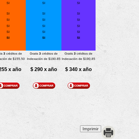
SI
SI
SI
SI
SI
SI
SI
SI
SI
SI
SI
SI
SI
SI
SI
SI
SI
SI
is
3
créditos de
Gratis
3
créditos de
Gratis
3
créditos de
ación de $155,50
Indexación de $190.85
Indexación de $190.85
255 x año
$ 290 x año
$ 340 x año