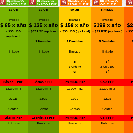
12 GB
25 GB
50 GB
Ilimitado
Ilimitado
Ilimitado
Ilimitado
Ilimitado
$
85
x año
$ 125 x año
$ 158 x año
$198 x año
$2
+ $35 USD
+ $35 USD (opcional)
+ $35 USD (opcional)
+ $35 USD (opcional)
+ $3
(opcional)
-------------
3 Dominios
4 Dominios
5 Dominios
Ilimitado
Ilimitado
Ilimitado
Ilimitado
-------------
-------------
Sí
Sí
1 Crédito
2 Créditos
-------------
-------------
Sí
Sí
Básico 1 PHP
Básico 2 PHP
Premium PHP
Gold PHP
P
12200 mhz
12200 mhz
12200 mhz
12200 mhz
32GB
32GB
32GB
32GB
Centos
Centos
Centos
Centos
Bàsico PHP
Económico PHP
Premium PHP
Gold PHP
P
Ilimitadas
Ilimitadas
Ilimitadas
Ilimitadas