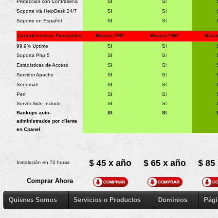
Protección con Contraseña
SI
SI
Soporte via HelpDesk 24/7
SI
SI
Soporte en Español
SI
SI
Caracteristicas Avanzadas
Bàsico PHP
Bàsico PHP
Bàsi
99.9% Uptime
SI
SI
Soporta Php 5
SI
SI
Estadísticas de Acceso
SI
SI
Servidor Apache
SI
SI
Sendmail
SI
SI
Perl
SI
SI
Server Side Include
SI
SI
Backups auto-
SI
SI
administrados por cliente
en Cpanel
$ 45 x año
$ 65 x año
$ 85
Instalación en 72 horas
Comprar Ahora
Quienes Somos
Servicios o Productos
Dominios
Pági