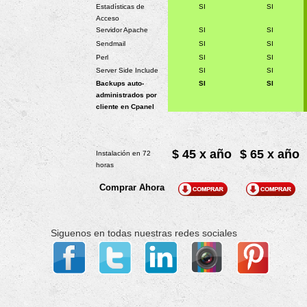
Estadísticas de
SI
SI
Acceso
Servidor Apache
SI
SI
Sendmail
SI
SI
Perl
SI
SI
Server Side Include
SI
SI
Backups auto-
SI
SI
administrados por
cliente en Cpanel
$ 45 x año
$ 65 x año
Instalación en 72
horas
Comprar Ahora
Siguenos en todas nuestras redes sociales