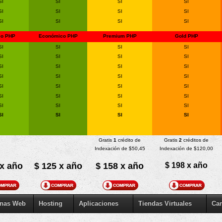
SI
SI
SI
SI
SI
SI
SI
SI
SI
SI
SI
SI
co PHP
Económico PHP
Premium PHP
Gold PHP
SI
SI
SI
SI
SI
SI
SI
SI
SI
SI
SI
SI
SI
SI
SI
SI
SI
SI
SI
SI
SI
SI
SI
SI
SI
SI
SI
SI
SI
SI
SI
SI
Gratis
1
crédito de
Gratis
2
créditos de
Indexación de $50,45
Indexación de $120,00
 x año
$ 125 x año
$ 158 x año
$ 198 x año
nas Web
Hosting
Aplicaciones
Tiendas Virtuales
Ca