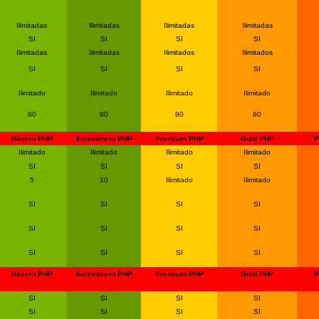
Ilimitadas
Ilimitadas
Ilimitadas
Ilimitadas
SI
SI
SI
SI
Ilimitadas
Ilimitadas
Ilimitados
Ilimitados
SI
SI
SI
SI
Ilimitado
Ilimitado
Ilimitado
Ilimitado
80
80
80
80
Bàsico PHP
Económico PHP
Premium PHP
Gold PHP
P
Ilimitado
Ilimitado
Ilimitado
Ilimitado
SI
SI
SI
SI
5
10
Ilimitado
Ilimitado
SI
SI
SI
SI
SI
SI
SI
SI
SI
SI
SI
SI
Bàsico PHP
Económico PHP
Premium PHP
Gold PHP
P
SI
SI
SI
SI
SI
SI
SI
SI