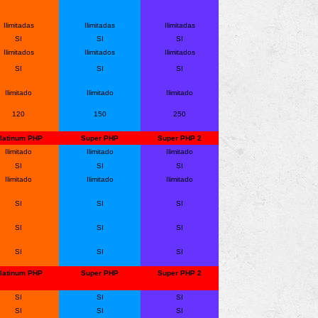
Ilimitadas
Ilimitadas
Ilimitadas
SI
SI
SI
Ilimitados
Ilimitados
Ilimitados
SI
SI
SI
Ilimitado
Ilimitado
Ilimitado
120
150
250
latinum PHP
Super PHP
Super PHP 2
Ilimitado
Ilimitado
Ilimitado
SI
SI
SI
Ilimitado
Ilimitado
Ilimitado
SI
SI
SI
SI
SI
SI
SI
SI
SI
latinum PHP
Super PHP
Super PHP 2
SI
SI
SI
SI
SI
SI