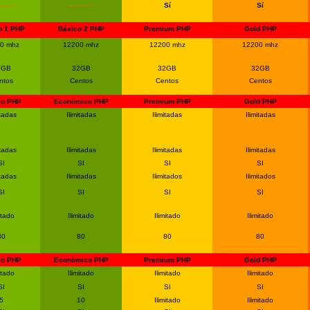
--------
-------------
Sí
Sí
o 1 PHP
Básico 2 PHP
Premium PHP
Gold PHP
0 mhz
12200 mhz
12200 mhz
12200 mhz
2GB
32GB
32GB
32GB
ntos
Centos
Centos
Centos
co PHP
Económico PHP
Premium PHP
Gold PHP
itadas
Ilimitadas
Ilimitadas
Ilimitadas
itadas
Ilimitadas
Ilimitadas
Ilimitadas
SI
SI
SI
SI
itadas
Ilimitadas
Ilimitados
Ilimitados
SI
SI
SI
SI
itado
Ilimitado
Ilimitado
Ilimitado
80
80
80
80
co PHP
Económico PHP
Premium PHP
Gold PHP
itado
Ilimitado
Ilimitado
Ilimitado
SI
SI
SI
SI
5
10
Ilimitado
Ilimitado