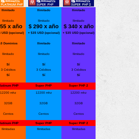
Ilimitado
Ilimitado
Ilimitado
Ilimitado
Ilimitado
Ilimitado
55 x año
$ 290 x año
$ 340 x año
5 USD (opcional)
+ $35 USD (opcional)
+ $35 USD (opcional)
10 Dominios
Ilimitado
Ilimitado
Ilimitado
Ilimitado
Ilimitado
Sí
Sí
Sí
3 Créditos
3 Créditos
3 Créditos
Sí
Sí
Sí
latinum PHP
Super PHP
Super PHP 2
12200 mhz
12200 mhz
12200 mhz
32GB
32GB
32GB
Centos
Centos
Centos
latinum PHP
Super PHP
Super PHP 2
Ilimitadas
Ilimitadas
Ilimitadas