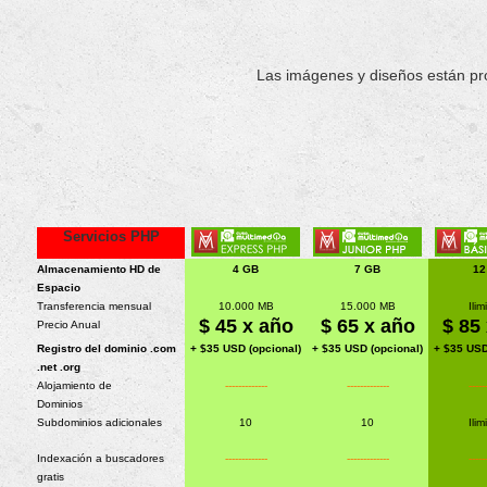
Las imágenes y diseños están p
Servicios PHP
Almacenamiento HD de
4
GB
7 GB
12
Espacio
Transferencia mensual
10.000 MB
15.000 MB
Ilim
$
45
x año
$
65
x año
$
85
Precio Anual
Registro del dominio .com
+ $35 USD (opcional)
+ $35 USD (opcional)
+ $35 USD
.net .org
Alojamiento de
-------------
-------------
-----
Dominios
Subdominios adicionales
10
10
Ilim
Indexación a buscadores
-------------
-------------
-----
gratis