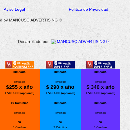
Aviso Legal
Política de Privacidad
reated by MANCUSO ADVERTISING ©
Desarrollado por:
MANCUSO ADVERTISING©
Ilimitado
Ilimitado
Ilimitado
Ilimitado
Ilimitado
Ilimitado
$255 x año
$ 290 x año
$ 340 x año
+ $35 USD (opcional)
+ $35 USD (opcional)
+ $35 USD (opcional)
10 Dominios
Ilimitado
Ilimitado
Ilimitado
Ilimitado
Ilimitado
Sí
Sí
Sí
3 Créditos
3 Créditos
3 Créditos