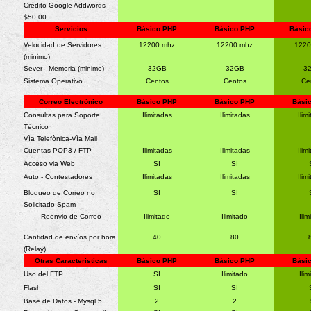
Crédito Google Addwords
-------------
-------------
-----
$50.00
Servicios
Bàsico PHP
Bàsico PHP
Básic
Velocidad de Servidores
12200 mhz
12200 mhz
1220
(minimo)
Sever - Memoria (minimo)
32GB
32GB
3
Sistema Operativo
Centos
Centos
Ce
Correo Electrònico
Bàsico PHP
Bàsico PHP
Bàsi
Consultas para Soporte
Ilimitadas
Ilimitadas
Ilim
Tècnico
Vìa Telefònica-Vìa Mail
Cuentas POP3 / FTP
Ilimitadas
Ilimitadas
Ilim
Acceso via Web
SI
SI
Auto - Contestadores
Ilimitadas
Ilimitadas
Ilim
Bloqueo de Correo no
SI
SI
Solicitado-Spam
Reenvio de Correo
Ilimitado
Ilimitado
Ilim
Cantidad de envíos por hora.
40
80
(Relay)
Otras Caracteristicas
Bàsico PHP
Bàsico PHP
Bàsi
Uso del FTP
SI
Ilimitado
Ilim
Flash
SI
SI
Base de Datos - Mysql 5
2
2