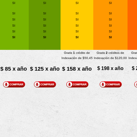
SI
SI
SI
SI
SI
SI
SI
SI
SI
SI
SI
SI
SI
SI
SI
SI
SI
SI
SI
SI
SI
SI
SI
SI
Gratis
1
crédito de
Gratis
2
créditos de
Grat
Indexación de $50,45
Indexación de $120,00
Index
$ 85 x año
$ 125 x año
$ 158 x año
$ 198 x año
$ 