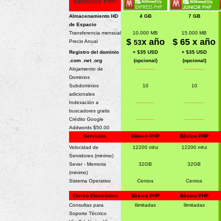
Servicios PHP
Almacenamiento HD
4
GB
7 GB
de Espacio
Transferencia mensual
10.000 MB
15.000 MB
$
x año
$
65
x año
Precio Anual
53
Registro del dominio
+ $35 USD
+ $35 USD
.com .net .org
(opcional)
(opcional)
Alojamiento de
-------------
-------------
Dominios
Subdominios
10
10
adicionales
Indexación a
-------------
-------------
buscadores gratis
Crédito Google
-------------
-------------
Addwords $50.00
Servicios
Bàsico PHP
Bàsico PHP
Velocidad de
12200 mhz
12200 mhz
Servidores (minimo)
Sever - Memoria
32GB
32GB
(minimo)
Sistema Operativo
Centos
Centos
Correo Electrònico
Bàsico PHP
Bàsico PHP
Consultas para
Ilimitadas
Ilimitadas
Soporte Tècnico