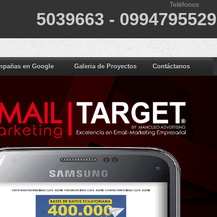
Teléfonos
----- s
5039663 - 0994795529
mpañas en Google
Galeria de Proyectos
Contáctanos